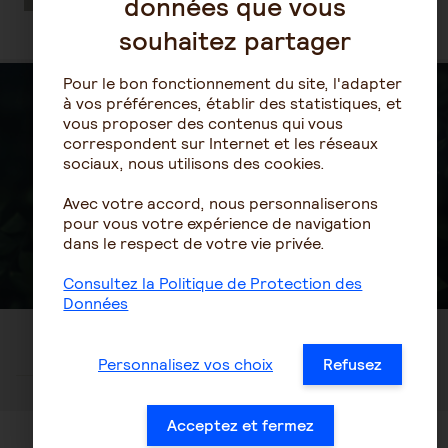
données que vous
souhaitez partager
Pour le bon fonctionnement du site, l'adapter
à vos préférences, établir des statistiques, et
Créer votre compte
vous proposer des contenus qui vous
correspondent sur Internet et les réseaux
sociaux, nous utilisons des cookies.
Vous n’avez pas de compte
Avec votre accord, nous personnaliserons
AG2R LA MONDIALE
pour vous votre expérience de navigation
S'inscrire
dans le respect de votre vie privée.
Consultez la Politique de Protection des
Données
Personnalisez vos choix
Refusez
OU
Acceptez et fermez