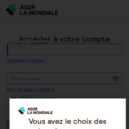
Accéder à votre compte
E-mail ou identifiant
Identifiant oublié ?
Mot de passe
Mot de passe oublié ?
Verification failed
Browser check failed, try a different browser
Friendly
Captcha ⇗
Vous avez le choix des
Se connecter