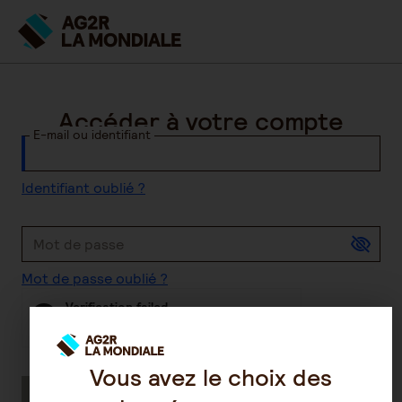
Accéder à votre compte
E-mail ou identifiant
Identifiant oublié ?
Mot de passe
Mot de passe oublié ?
Verification failed
Browser check failed, try a different browser
Friendly
Captcha ⇗
Vous avez le choix des
Se connecter