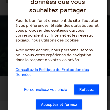
données que vous
souhaitez partager
Pour le bon fonctionnement du site, l'adapter
à vos préférences, établir des statistiques, et
Créer votre compte
vous proposer des contenus qui vous
correspondent sur Internet et les réseaux
sociaux, nous utilisons des cookies.
Vous n’avez pas de compte
Avec votre accord, nous personnaliserons
AG2R LA MONDIALE
pour vous votre expérience de navigation
S'inscrire
dans le respect de votre vie privée.
Consultez la Politique de Protection des
Données
Personnalisez vos choix
Refusez
OU
Acceptez et fermez