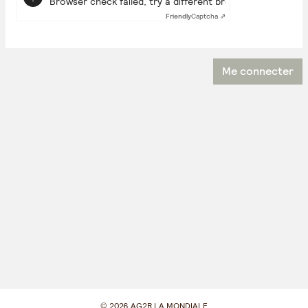
Browser check failed, try a different browser
Friendly
Captcha ⇗
©
2026 AG2R LA MONDIALE